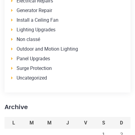
Electrical Repairs
Generator Repair
Install a Ceiling Fan
Lighting Upgrades
Non classé
Outdoor and Motion Lighting
Panel Upgrades
Surge Protection
Uncategorized
Archive
L
M
M
J
V
S
D
1
2