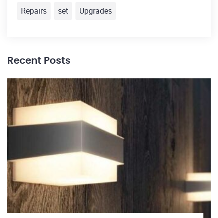
Repairs
set
Upgrades
Recent Posts
30
El
h
Re