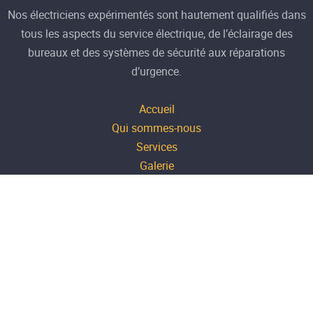
Nos électriciens expérimentés sont hautement qualifiés dans
tous les aspects du service électrique, de l’éclairage des
bureaux et des systèmes de sécurité aux réparations
d’urgence.
Accueil
Qui sommes-nous
Services
Galerie
Contactez-nous
Mentions-légales
20 allée des naturelles
69160 TASSIN LA DEMI LUNE
Lun-Ven 08h - 17h
06 17 12 66 61