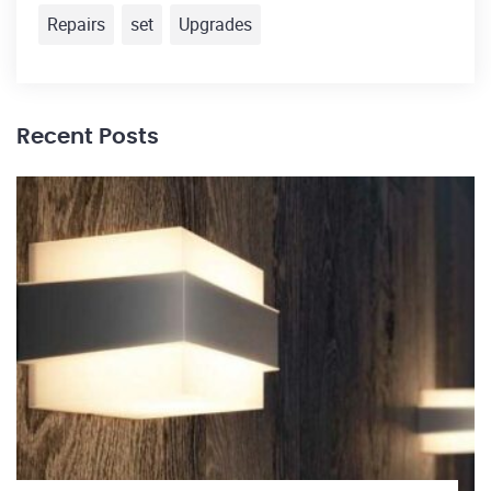
Repairs
set
Upgrades
Recent Posts
30
El
h
Re