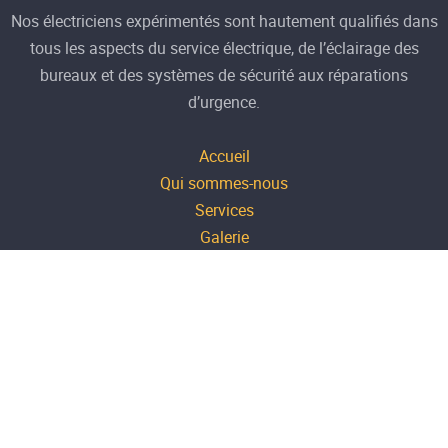
Nos électriciens expérimentés sont hautement qualifiés dans
tous les aspects du service électrique, de l’éclairage des
bureaux et des systèmes de sécurité aux réparations
d’urgence.
Accueil
Qui sommes-nous
Services
Galerie
Contactez-nous
Mentions-légales
20 allée des naturelles
69160 TASSIN LA DEMI LUNE
Lun-Ven 08h - 17h
06 17 12 66 61