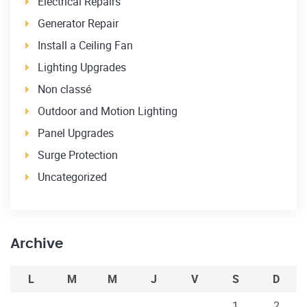
Electrical Repairs
Generator Repair
Install a Ceiling Fan
Lighting Upgrades
Non classé
Outdoor and Motion Lighting
Panel Upgrades
Surge Protection
Uncategorized
Archive
L
M
M
J
V
S
D
1
2