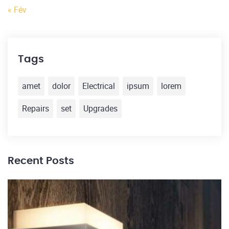
« Fév
Tags
amet
dolor
Electrical
ipsum
lorem
Repairs
set
Upgrades
Recent Posts
30
El