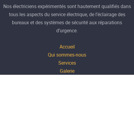
Nos électriciens expérimentés sont hautement qualifiés dans
tous les aspects du service électrique, de l’éclairage des
bureaux et des systèmes de sécurité aux réparations
d’urgence.
Accueil
Qui sommes-nous
Services
Galerie
Contactez-nous
Mentions-légales
20 allée des naturelles
69160 TASSIN LA DEMI LUNE
Lun-Ven 08h - 17h
06 17 12 66 61