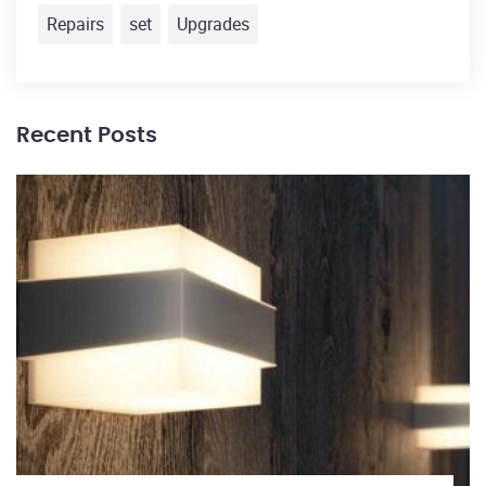
Repairs
set
Upgrades
Recent Posts
30
El
h
Re