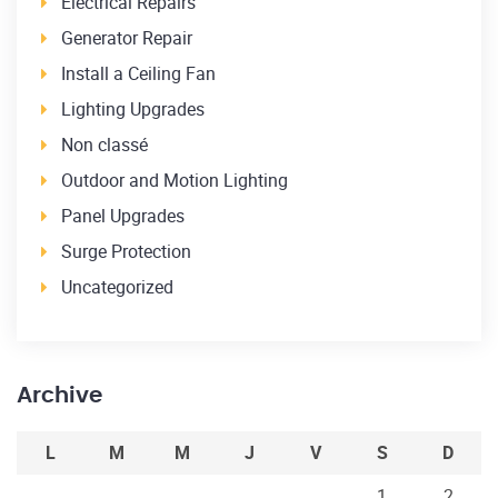
Electrical Repairs
Generator Repair
Install a Ceiling Fan
Lighting Upgrades
Non classé
Outdoor and Motion Lighting
Panel Upgrades
Surge Protection
Uncategorized
Archive
L
M
M
J
V
S
D
1
2